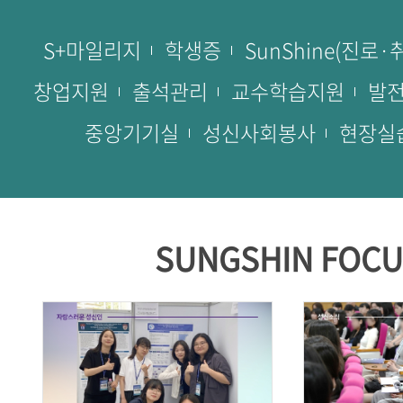
S+마일리지
학생증
SunShine(진로·
창업지원
출석관리
교수학습지원
발
중앙기기실
성신사회봉사
현장실
SUNGSHIN FOCU