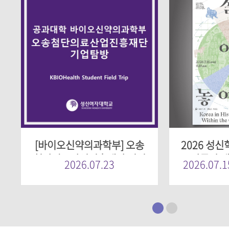
[바이오신약의과학부] 오송
2026 성신
첨단의료산업진흥재단 기업
·박물관 개
2026.07.23
2026.07.1
탐방
특별전 《질